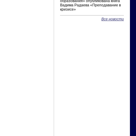
образования» опубликована книга
Вадима Радаева «Преподавание в
кризисе»
Все новости