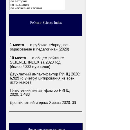
по авторам
по названию
по ключевым словам
Рейтинг Science Index
1 место
— в рубрике «Народное
образование и педагогика» (2020)
10 место
— в общем рейтинге
SCIENCE INDEX за 2020 год
(более 4000 журналов)
Двухлетний импакт-фактор РИНЦ 2020:
6,925
(с учетом цитирования из всех
источников)
Пятилетний импакт-фактор РИНЦ
2020:
3,483
Десятилетний индекс Хирша 2020
:
39
Индексирование журнала