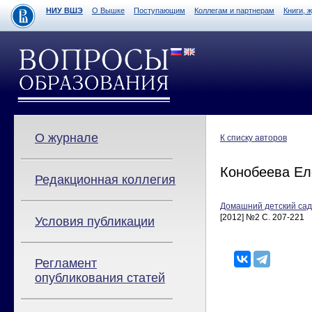
НИУ ВШЭ
О Вышке
Поступающим
Коллегам и партнерам
Книги, 
О журнале
К списку авторов
Конобеева Ел
Редакционная коллегия
Домашний детский сад
[2012] №2 С. 207-221
Условия публикации
Регламент
опубликования статей